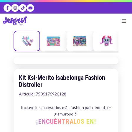
Skip
to
content
Me
Kit Ksi-Merito Isabelonga Fashion
Distroller
Artículo: 7506176926128
Incluye los accesorios más fashion pa´l neonato +
glamuroso!!!
¡ENCUÉNTRALOS EN!