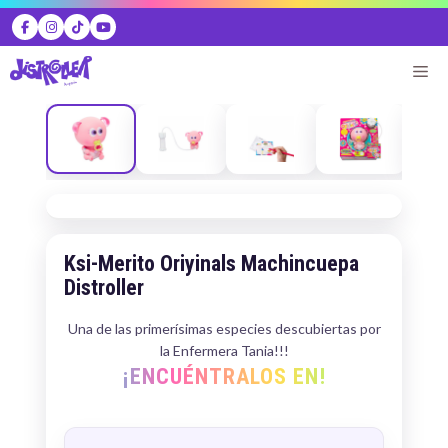
Skip
to
content
Me
Ksi-Merito Oriyinals Machincuepa
Distroller
Una de las primerísimas especies descubiertas por
la Enfermera Tania!!!
¡ENCUÉNTRALOS EN!